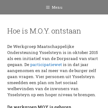
Ga
Menu
naar
de
inhoud
Hoe is M.O.Y. ontstaan
De Werkgroep Maatschappelijke
Ondersteuning Ysselsteyn is in oktober 2015
als een initiatief van de Dorpsraad van start
gegaan. De
participatiewet
is in dat jaar
aangenomen en zal meer van de burger zelf
gaan vragen. Vier personen uit Ysselsteyn
smeedden een plan om het sociaal
welbevinden van de inwoners van
Ysselsteyn op een hoger niveau te brengen.
De werkgroep MOY is geboren.