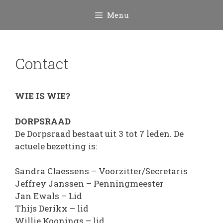
Ga
Menu
naar
de
inhoud
Contact
WIE IS WIE?
DORPSRAAD
De Dorpsraad bestaat uit 3 tot 7 leden. De
actuele bezetting is:
Sandra Claessens – Voorzitter/Secretaris
Jeffrey Janssen – Penningmeester
Jan Ewals – Lid
Thijs Derikx – lid
Willie Koonings – lid